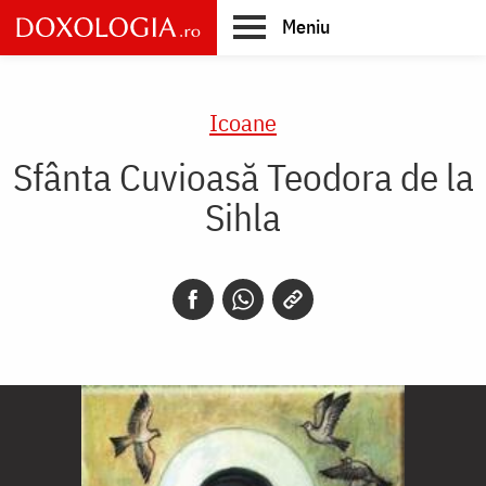
Skip
Meniu
to
main
Main
content
navigation
Icoane
Sfânta Cuvioasă Teodora de la
Sihla