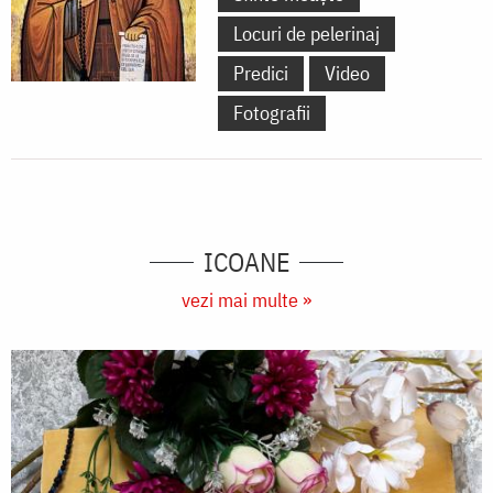
Locuri de pelerinaj
Predici
Video
Fotografii
ICOANE
vezi mai multe »