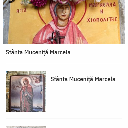
Sfânta Muceniță Marcela
Sfânta Muceniță Marcela