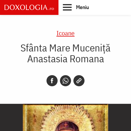
Skip
Meniu
to
main
Main
content
navigation
Icoane
Sfânta Mare Muceniță
Anastasia Romana