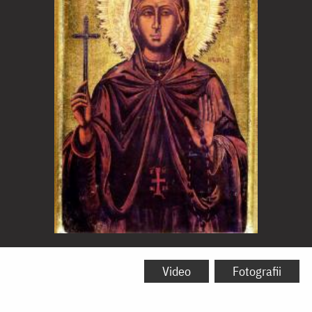
Sfânta
Mare
Video
Fotografii
Muceniță