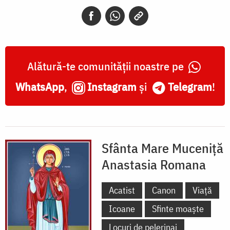
Anastasia
Romana
Alătură-te comunității noastre pe
WhatsApp
,
Instagram
și
Telegram
!
Sfânta Mare Muceniță
Anastasia Romana
Acatist
Canon
Viață
Icoane
Sfinte moaște
Locuri de pelerinaj