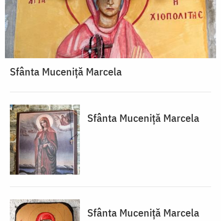
Sfânta Muceniță Marcela
Sfânta Muceniță Marcela
Sfânta Muceniță Marcela