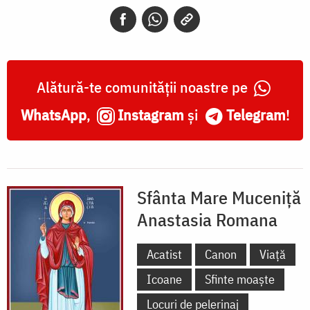
Anastasia
Romana
Alătură-te comunității noastre pe
WhatsApp
,
Instagram
și
Telegram
!
Sfânta Mare Muceniță
Anastasia Romana
Acatist
Canon
Viață
Icoane
Sfinte moaște
Locuri de pelerinaj