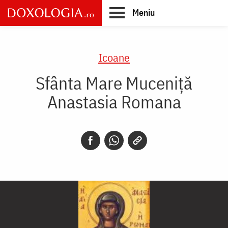
Skip
Meniu
to
main
Main
content
navigation
Icoane
Sfânta Mare Muceniță
Anastasia Romana