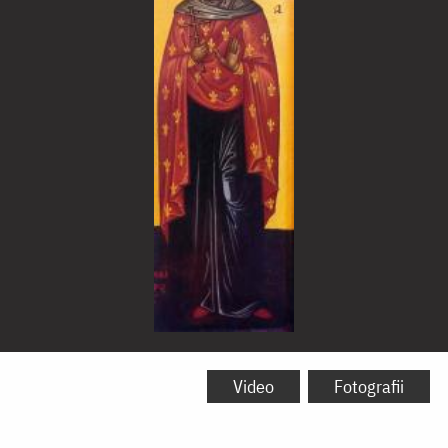
Sfânta
Mare
Video
Fotografii
Muceniță