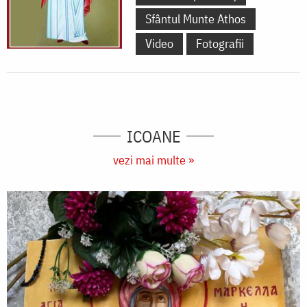
Sfântul Munte Athos
Video
Fotografii
ICOANE
vezi mai multe »