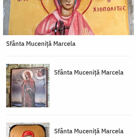
Sfânta Muceniță Marcela
Sfânta Muceniță Marcela
Sfânta Muceniță Marcela