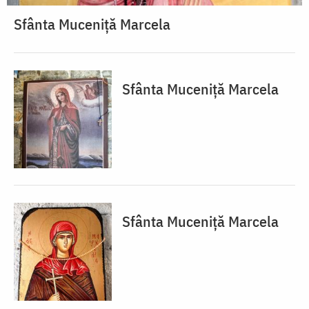
Sfânta Muceniță Marcela
Sfânta Muceniță Marcela
Sfânta Muceniță Marcela