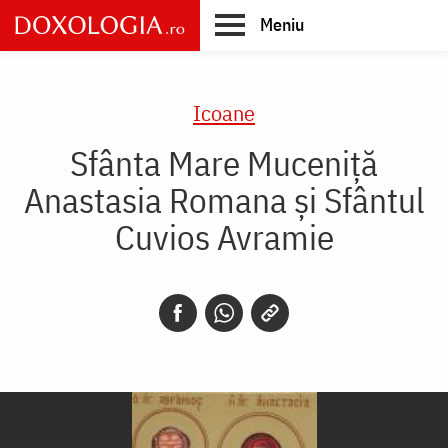
Skip
Meniu
to
main
Main
content
navigation
Icoane
Sfânta Mare Muceniță
Anastasia Romana și Sfântul
Cuvios Avramie