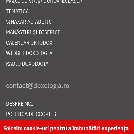
MAICI CU VIAȚĂ DUHOVNICEASCĂ
TEMATICĂ
SINAXAR ALFABETIC
MĂNĂSTIRI ȘI BISERICI
CALENDAR ORTODOX
WIDGET DOXOLOGIA
RADIO DOXOLOGIA
DESPRE NOI
POLITICA DE COOKIES
DONEAZĂ ONLINE PENTRU CATEDRALA NAȚIONALĂ
Folosim cookie-uri pentru a îmbunătăți experiența