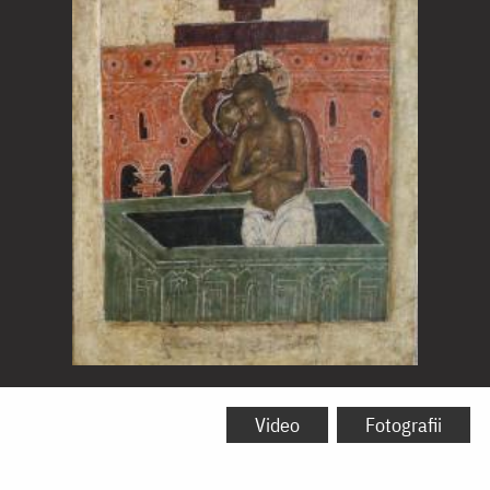
Sfânta
și
Video
Fotografii
Marea