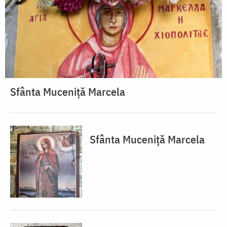
Sfânta Muceniță Marcela
Sfânta Muceniță Marcela