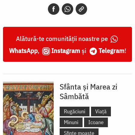
Sâmbătă
-
Tânguirea
Maicii
Alătură-te comunității noastre pe
Domnului
WhatsApp
,
Instagram
și
Telegram
!
Sfânta și Marea zi
Sâmbătă
Rugăciuni
Viață
Minuni
Icoane
Sfinte moaște