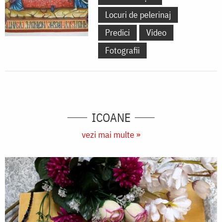
Locuri de pelerinaj
Predici
Video
Fotografii
ICOANE
vezi mai multe »