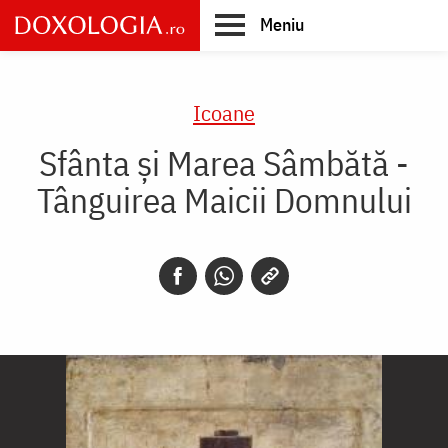
Skip
Meniu
to
main
Main
content
navigation
Icoane
Sfânta și Marea Sâmbătă -
Tânguirea Maicii Domnului