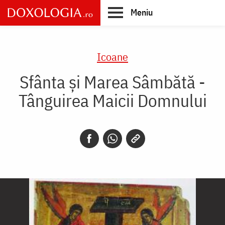
Skip
Meniu
to
main
Main
content
navigation
Icoane
Sfânta și Marea Sâmbătă -
Tânguirea Maicii Domnului