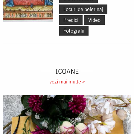
Locuri de pelerinaj
Predici
Video
Fotografii
ICOANE
vezi mai multe »