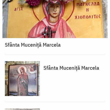
Sfânta Muceniță Marcela
Sfânta Muceniță Marcela