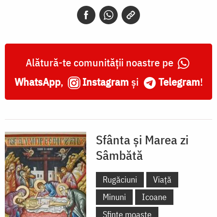
Sâmbătă
-
Tânguirea
Maicii
Alătură-te comunității noastre pe
Domnului
WhatsApp
,
Instagram
și
Telegram
!
Sfânta și Marea zi
Sâmbătă
Rugăciuni
Viață
Minuni
Icoane
Sfinte moaște