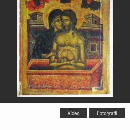
Sfânta
și
Video
Fotografii
Marea