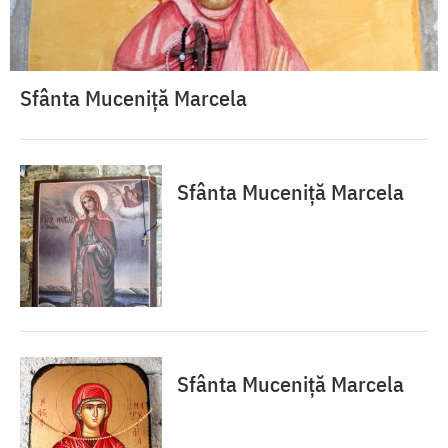
Sfânta Muceniță Marcela
Sfânta Muceniță Marcela
Sfânta Muceniță Marcela