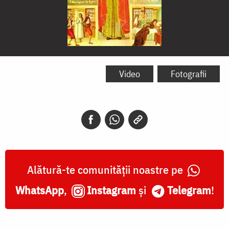
Sfânta
Muceniță
Video
Fotografii
Achilina
Alătură-te comunității noastre pe
WhatsApp
,
Instagram
și
Telegram
!