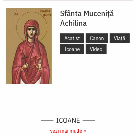
Sfânta Muceniță
Achilina
Acatist
Canon
Viață
Icoane
Video
ICOANE
vezi mai multe »