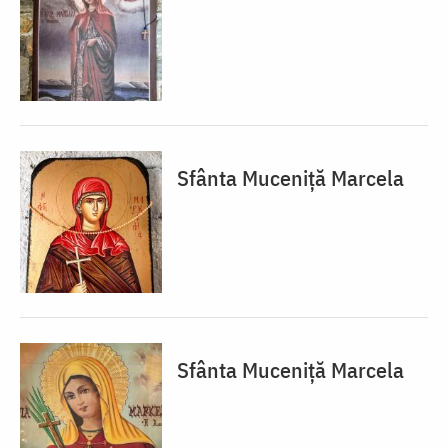
Sfânta Muceniță Marcela
Sfânta Muceniță Marcela