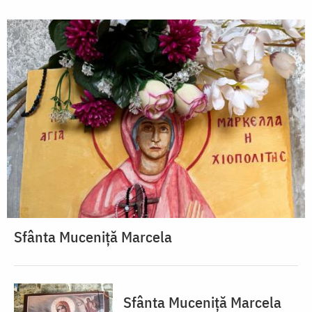
Sfânta Muceniță Marcela
Sfânta Muceniță Marcela