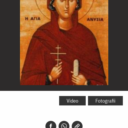
Sfânta
Muceniță
Video
Fotografii
Anisia