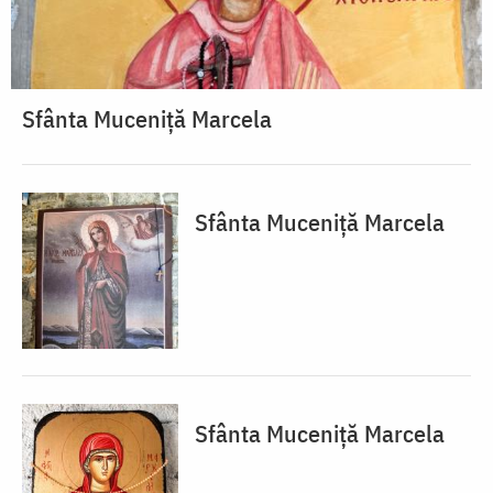
Sfânta Muceniță Marcela
Sfânta Muceniță Marcela
Sfânta Muceniță Marcela