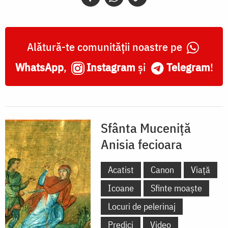
Alătură-te comunității noastre pe
WhatsApp
,
Instagram
și
Telegram
!
Sfânta Muceniță
Anisia fecioara
Acatist
Canon
Viață
Icoane
Sfinte moaște
Locuri de pelerinaj
Predici
Video