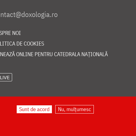
SPRE NOI
LITICA DE COOKIES
NEAZĂ ONLINE PENTRU CATEDRALA NAȚIONALĂ
LIVE
Sunt de acord
Nu, mulțumesc
©
doxologia.ro