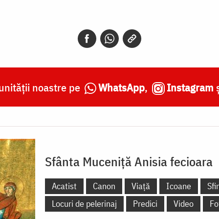
nității noastre pe
WhatsApp
,
Instagram
Sfânta Muceniță Anisia fecioara
Acatist
Canon
Viață
Icoane
Sfi
Locuri de pelerinaj
Predici
Video
Fo