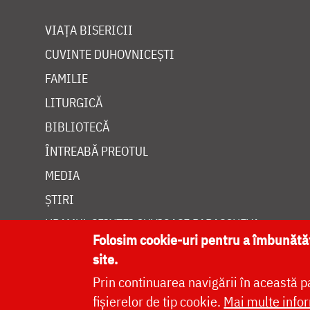
VIAȚA BISERICII
CUVINTE DUHOVNICEȘTI
FAMILIE
LITURGICĂ
BIBLIOTECĂ
ÎNTREABĂ PREOTUL
MEDIA
ȘTIRI
HRAMUL SFINTEI CUVIOASE PARASCHEVA
Folosim cookie-uri pentru a îmbunăt
site.
Prin continuarea navigării în această p
fișierelor de tip cookie.
Mai multe infor
Site dezvolt