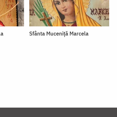
la
Sfânta Muceniță Marcela