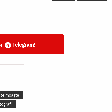
și
Telegram
!
nte moaște
tografii