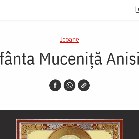
Icoane
fânta Muceniță Anis