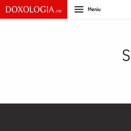
Skip
Meniu
to
main
Main
content
navigation
S