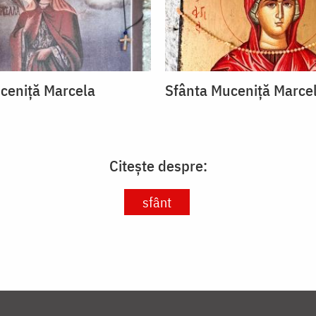
ceniță Marcela
Sfânta Muceniță Marce
Citește despre:
sfânt