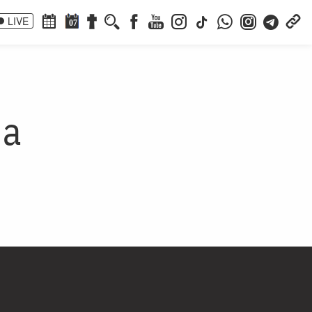
LIVE
07
ia