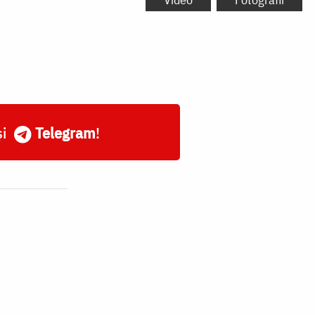
și
Telegram
!