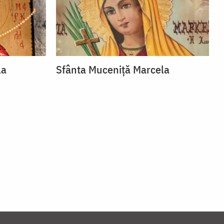
la
Sfânta Muceniță Marcela