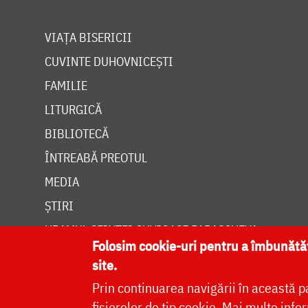
VIAȚA BISERICII
CUVINTE DUHOVNICEȘTI
FAMILIE
LITURGICĂ
BIBLIOTECĂ
ÎNTREABĂ PREOTUL
MEDIA
ȘTIRI
HRAMUL SFINTEI CUVIOASE PARASCHEVA
Folosim cookie-uri pentru a îmbunăt
site.
Prin continuarea navigării în această p
fișierelor de tip cookie.
Mai multe infor