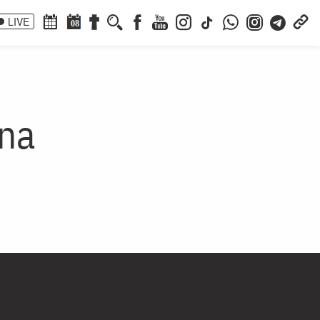
LIVE
08
dna