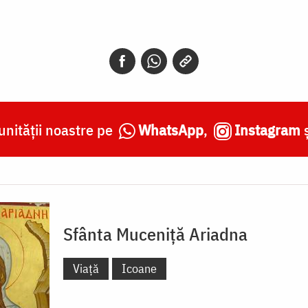
nității noastre pe
WhatsApp
,
Instagram
Sfânta Muceniță Ariadna
Viață
Icoane