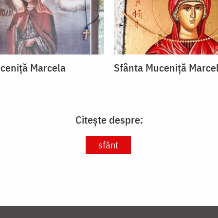
ceniță Marcela
Sfânta Muceniță Marce
Citește despre:
sfânt