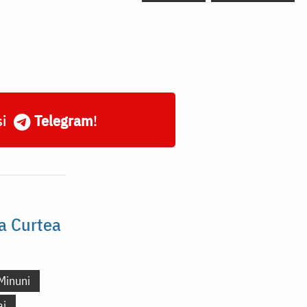
și
Telegram
!
la Curtea
Minuni
aj