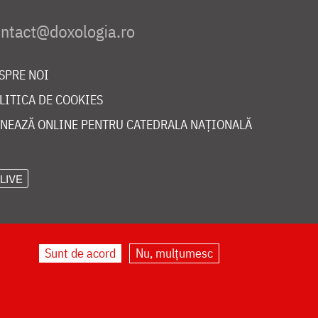
SPRE NOI
LITICA DE COOKIES
NEAZĂ ONLINE PENTRU CATEDRALA NAȚIONALĂ
LIVE
Sunt de acord
Nu, mulțumesc
©
doxologia.ro