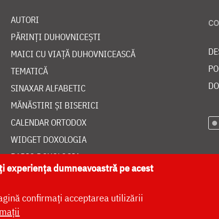
AUTORI
PĂRINȚI DUHOVNICEȘTI
DE
MAICI CU VIAȚĂ DUHOVNICEASCĂ
PO
TEMATICĂ
DO
SINAXAR ALFABETIC
MĂNĂSTIRI ȘI BISERICI
CALENDAR ORTODOX
WIDGET DOXOLOGIA
RADIO DOXOLOGIA
ăți experiența dumneavoastră pe acest
agină confirmați acceptarea utilizării
mații
at de
DOXOLOGIA MEDIA
, Arhiepiscopia Iașilor | 