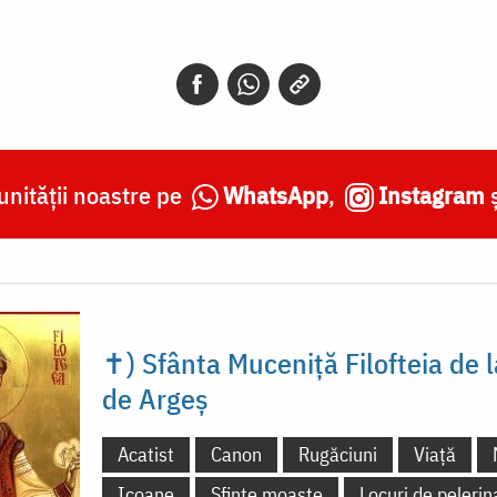
nității noastre pe
WhatsApp
,
Instagram
✝) Sfânta Muceniță Filofteia de 
de Argeș
Acatist
Canon
Rugăciuni
Viață
Icoane
Sfinte moaște
Locuri de pelerin