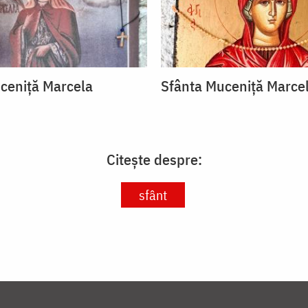
ceniță Marcela
Sfânta Muceniță Marce
Citește despre:
sfânt