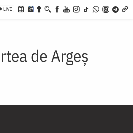
LIVE
07
urtea de Argeș