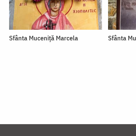
Sfânta Muceniță Marcela
Sfânta Mu