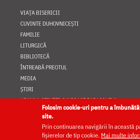
VIAȚA BISERICII
CUVINTE DUHOVNICEȘTI
FAMILIE
LITURGICĂ
BIBLIOTECĂ
ÎNTREABĂ PREOTUL
MEDIA
ȘTIRI
HRAMUL SFINTEI CUVIOASE PARASCHEVA
Folosim cookie-uri pentru a îmbunăt
site.
Prin continuarea navigării în această p
fișierelor de tip cookie.
Mai multe infor
Site dezvolt