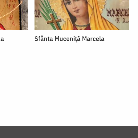
la
Sfânta Muceniță Marcela