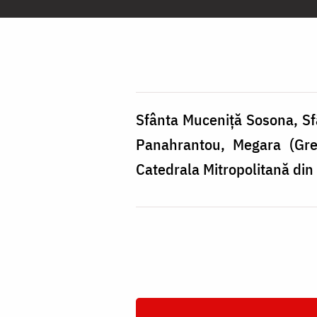
Muceniță
Sosona,
Sfântul
Cuvios
Simeon,
Sfânta Muceniță Sosona, Sf
Sfânta
Panahrantou, Megara (Greci
Muceniță
Catedrala Mitropolitană din 
Marciana,
Icoană
sec.
XX,
Mănăstirea
Panahrantou,