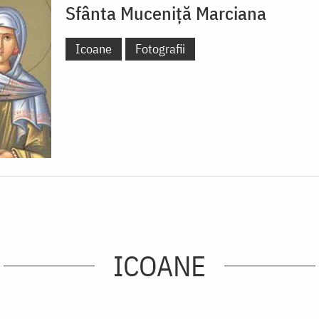
Sfânta Muceniță Marciana
Icoane
Fotografii
ICOANE