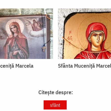
ceniță Marcela
Sfânta Muceniță Marce
Citește despre:
sfânt