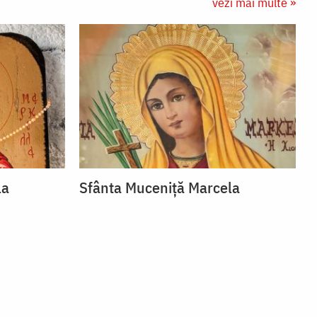
vezi mai multe »
la
Sfânta Muceniță Marcela