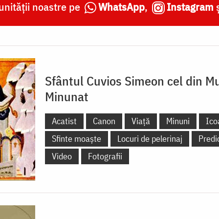
nității noastre pe
WhatsApp
,
Instagram
Sfântul Cuvios Simeon cel din M
Minunat
Acatist
Canon
Viață
Minuni
Ico
Sfinte moaște
Locuri de pelerinaj
Predi
Video
Fotografii