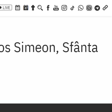
LIVE
07
os Simeon, Sfânta