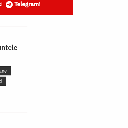
și
Telegram
!
untele
ane
ci