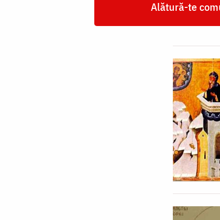
Alătură-te comu
Megara
(Grecia)