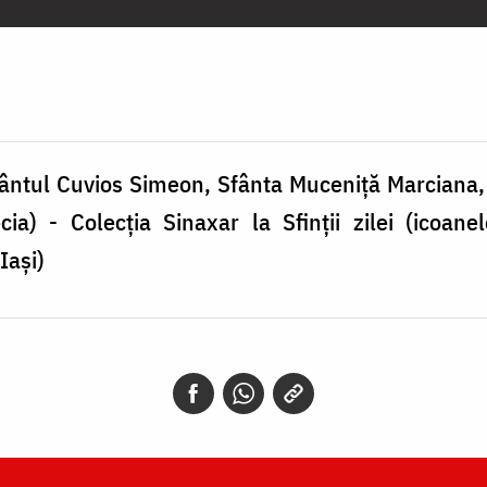
ântul Cuvios Simeon, Sfânta Muceniță Marciana,
a) - Colecția Sinaxar la Sfinții zilei (icoanel
Iași)