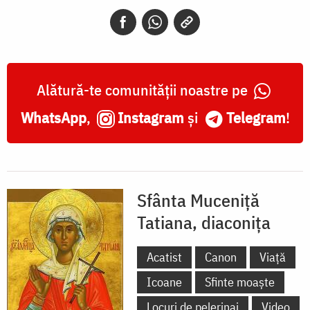
diaconița
Alătură-te comunității noastre pe
WhatsApp
,
Instagram
și
Telegram
!
Sfânta Muceniță
Tatiana, diaconița
Acatist
Canon
Viață
Icoane
Sfinte moaște
Locuri de pelerinaj
Video