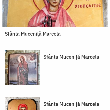
Sfânta Muceniță Marcela
Sfânta Muceniță Marcela
Sfânta Muceniță Marcela