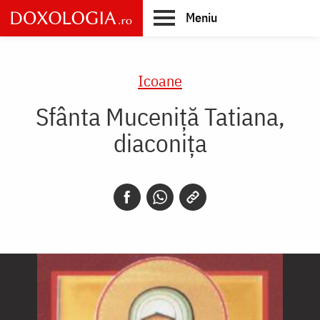
Skip
Meniu
to
main
Main
content
navigation
Icoane
Sfânta Muceniță Tatiana,
diaconița