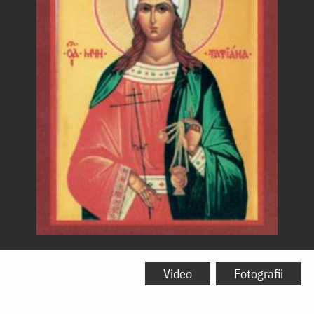
Sfânta
Muceniță
Video
Fotografii
Tatiana,