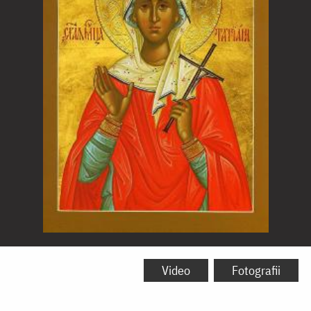
Sfânta
Muceniță
Video
Fotografii
Tatiana,