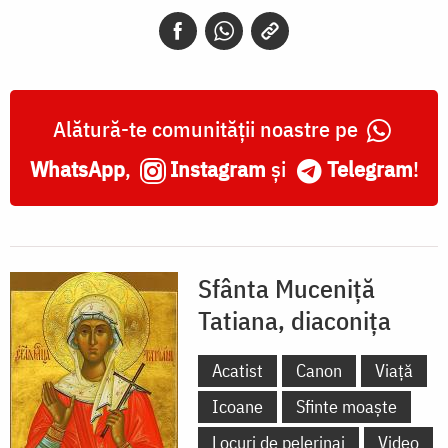
diaconița
Alătură-te comunității noastre pe
WhatsApp
,
Instagram
și
Telegram
!
Sfânta Muceniță
Tatiana, diaconița
Acatist
Canon
Viață
Icoane
Sfinte moaște
Locuri de pelerinaj
Video