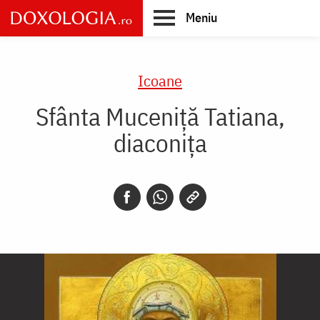
Skip
Meniu
to
main
Main
content
navigation
Icoane
Sfânta Muceniță Tatiana,
diaconița