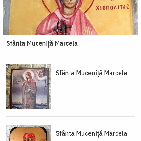
Sfânta Muceniță Marcela
Sfânta Muceniță Marcela
Sfânta Muceniță Marcela