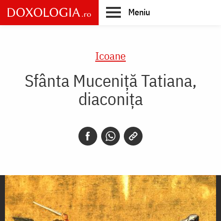
Skip
Meniu
to
main
Main
content
navigation
Icoane
Sfânta Muceniță Tatiana,
diaconița