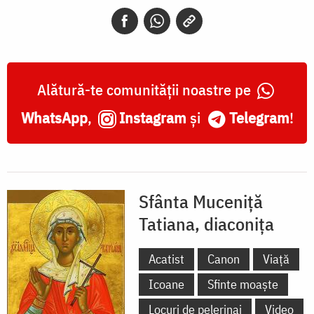
diaconița
Alătură-te comunității noastre pe
WhatsApp
,
Instagram
și
Telegram
!
Sfânta Muceniță
Tatiana, diaconița
Acatist
Canon
Viață
Icoane
Sfinte moaște
Locuri de pelerinaj
Video