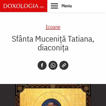
Skip
Meniu
to
main
Main
content
navigation
Icoane
Sfânta Muceniță Tatiana,
diaconița