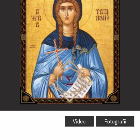
Sfânta
Muceniță
Video
Fotografii
Tatiana,