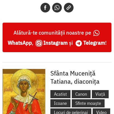
diaconița
Alătură-te comunității noastre pe
WhatsApp
,
Instagram
și
Telegram
!
Sfânta Muceniță
Tatiana, diaconița
Acatist
Canon
Viață
Icoane
Sfinte moaște
Locuri de pelerinaj
Video