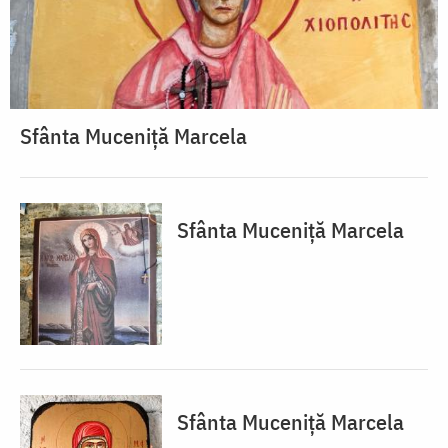
Sfânta Muceniță Marcela
Sfânta Muceniță Marcela
Sfânta Muceniță Marcela