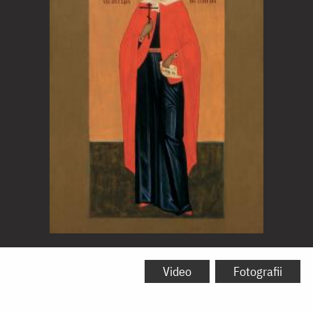
Sfânta
Muceniță
Video
Fotografii
Tatiana,