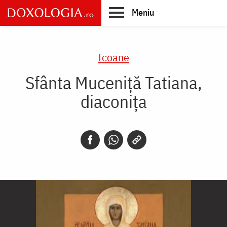
Skip
Meniu
to
main
Main
content
navigation
Icoane
Sfânta Muceniță Tatiana,
diaconița