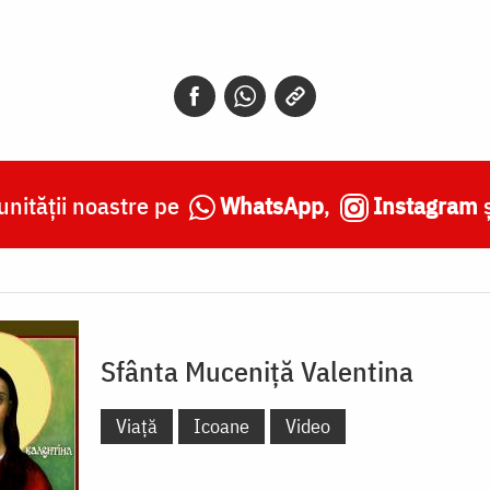
nității noastre pe
WhatsApp
,
Instagram
Sfânta Muceniță Valentina
Viață
Icoane
Video