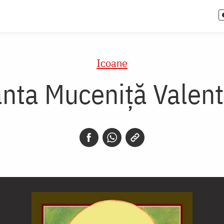
Icoane
ânta Muceniță Valent