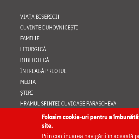
VIAȚA BISERICII
CUVINTE DUHOVNICEȘTI
FAMILIE
LITURGICĂ
BIBLIOTECĂ
ÎNTREABĂ PREOTUL
MEDIA
ȘTIRI
HRAMUL SFINTEI CUVIOASE PARASCHEVA
Folosim cookie-uri pentru a îmbunăt
site.
Prin continuarea navigării în această p