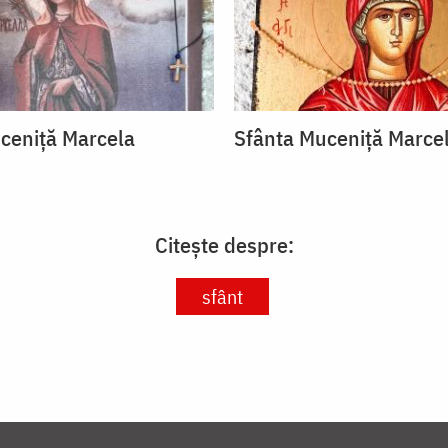
ceniță Marcela
Sfânta Muceniță Marce
Citește despre:
sfânt