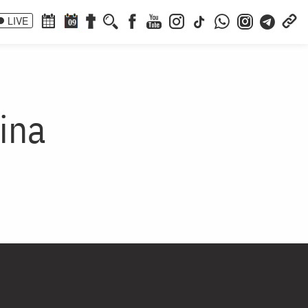
LIVE
09
ina