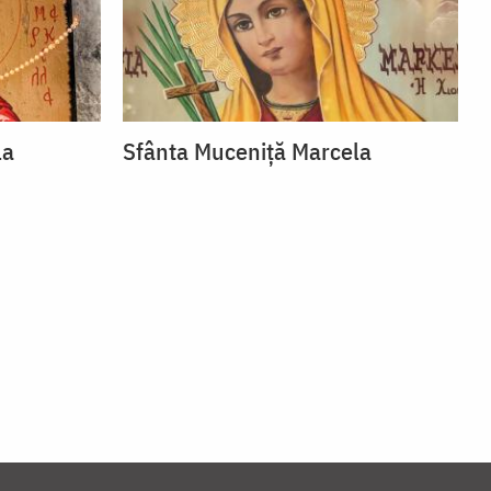
la
Sfânta Muceniță Marcela