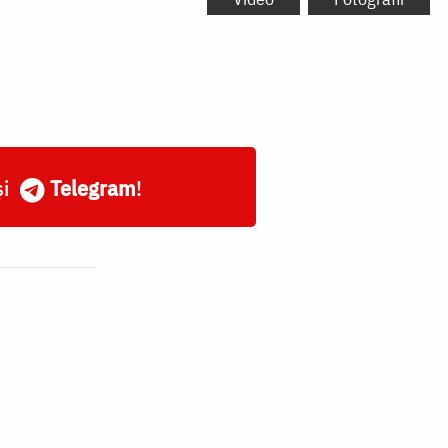
și
Telegram
!