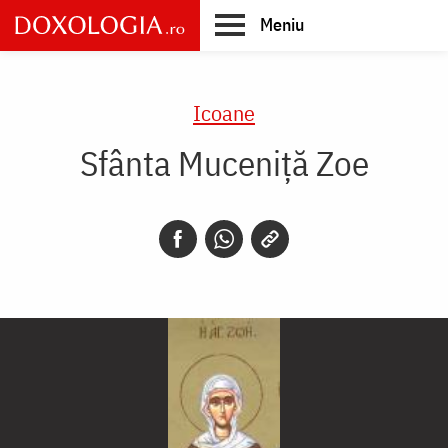
Skip
Meniu
to
main
Main
content
navigation
Icoane
Sfânta Muceniţă Zoe