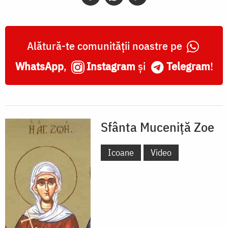
Alătură-te comunității noastre pe
WhatsApp
,
Instagram
și
Telegram
!
Sfânta Muceniță Zoe
Icoane
Video