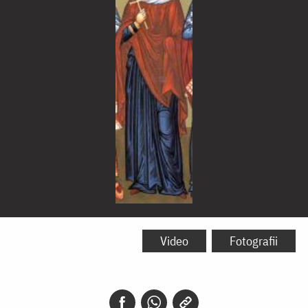
Sfânta
Muceniţă
Video
Fotografii
Zoe