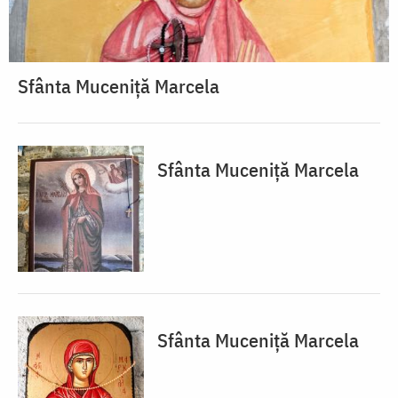
Sfânta Muceniță Marcela
Sfânta Muceniță Marcela
Sfânta Muceniță Marcela