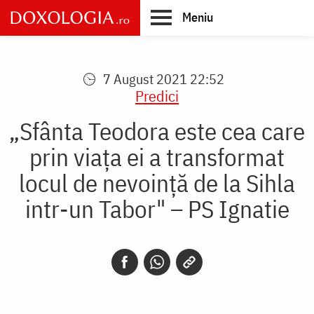
Skip
Meniu
to
main
Main
content
navigation
7 August 2021 22:52
Predici
„Sfânta Teodora este cea care
prin viața ei a transformat
locul de nevoință de la Sihla
intr-un Tabor" – PS Ignatie