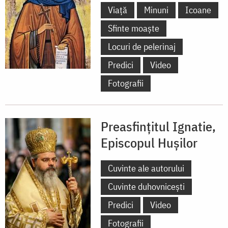
Viață
Minuni
Icoane
Sfinte moaște
Locuri de pelerinaj
Predici
Video
Fotografii
Preasfințitul Ignatie,
Episcopul Hușilor
Cuvinte ale autorului
Cuvinte duhovnicești
Predici
Video
Fotografii