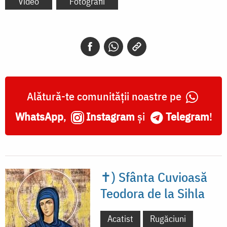
Video
Fotografii
Alătură-te comunității noastre pe
WhatsApp
,
Instagram
și
Telegram
!
✝) Sfânta Cuvioasă
Teodora de la Sihla
Acatist
Rugăciuni