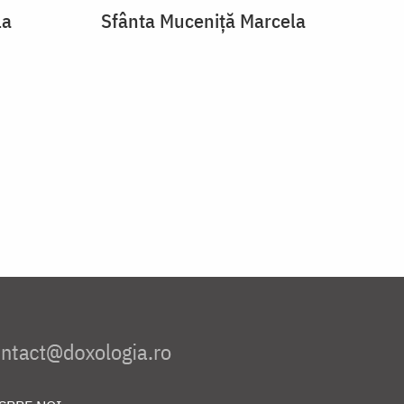
la
Sfânta Muceniță Marcela