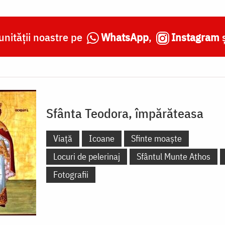
nității noastre pe
WhatsApp
,
Instagram
Sfânta Teodora, împărăteasa
Viață
Icoane
Sfinte moaște
Locuri de pelerinaj
Sfântul Munte Athos
Fotografii