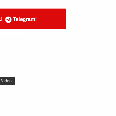
și
Telegram
!
Video