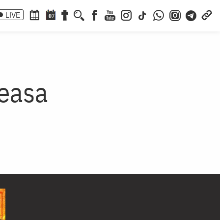
LIVE
07
teasa