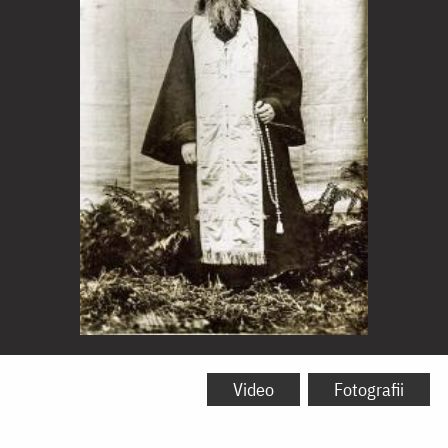
Sfântul
Anatolie
Video
Fotografii
„cel