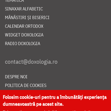
TEMATICĂ
SINAXAR ALFABETIC
MĂNĂSTIRI ȘI BISERICI
CALENDAR ORTODOX
WIDGET DOXOLOGIA
RADIO DOXOLOGIA
DESPRE NOI
POLITICA DE COOKIES
DONEAZĂ ONLINE PENTRU CATEDRALA NAȚIONALĂ
Folosim cookie-uri pentru a îmbunătăți experiența
dumneavoastră pe acest site.