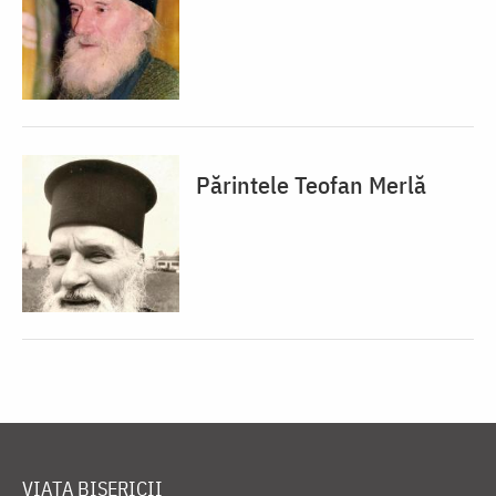
Părintele Teofan Merlă
VIAȚA BISERICII