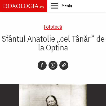
Skip
Meniu
to
main
Main
content
navigation
Fototecă
Sfântul Anatolie „cel Tânăr” de
la Optina