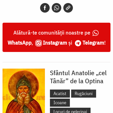
Tânăr”
de
la
Optina
Alătură-te comunității noastre pe
WhatsApp
,
Instagram
și
Telegram
!
Sfântul Anatolie „cel
Tânăr” de la Optina
Acatist
Rugăciuni
Icoane
Locuri de pelerinaj