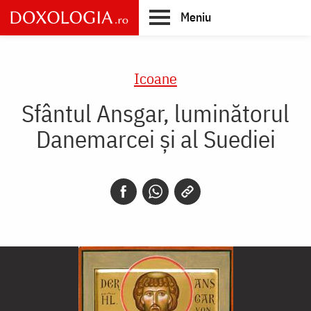
Skip
Meniu
to
main
Main
content
navigation
Icoane
Sfântul Ansgar, luminătorul
Danemarcei şi al Suediei