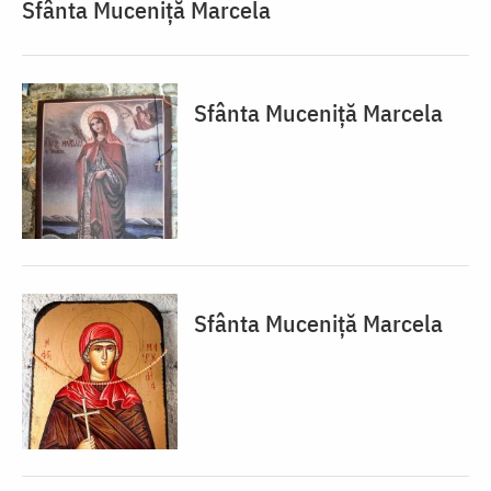
Sfânta Muceniță Marcela
Sfânta Muceniță Marcela
Sfânta Muceniță Marcela