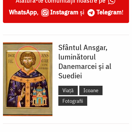
Alătură-te comunității noastre pe
WhatsApp
,
Instagram
și
Telegram
!
Sfântul Ansgar,
luminătorul
Danemarcei și al
Suediei
Viață
Icoane
Fotografii