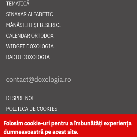
TEMATICĂ
SINAXAR ALFABETIC
MĂNĂSTIRI ȘI BISERICI
CALENDAR ORTODOX
WIDGET DOXOLOGIA
RADIO DOXOLOGIA
DESPRE NOI
POLITICA DE COOKIES
DONEAZĂ ONLINE PENTRU CATEDRALA NAȚIONALĂ
Folosim cookie-uri pentru a îmbunătăți experiența
dumneavoastră pe acest site.