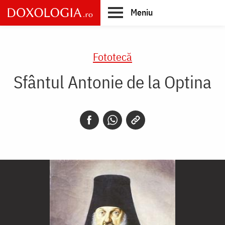
Skip
Meniu
to
main
Main
content
navigation
Fototecă
Sfântul Antonie de la Optina