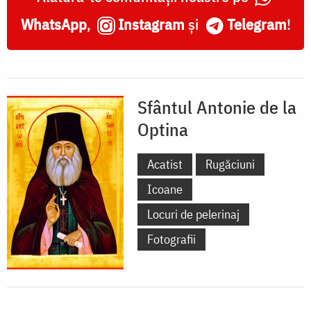
WhatsApp
,
Instagram
și
Telegram
!
Sfântul Antonie de la
Optina
Acatist
Rugăciuni
Icoane
Locuri de pelerinaj
Fotografii