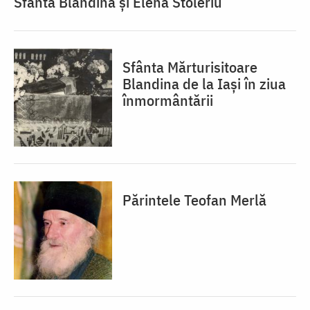
Sfânta Blandina și Elena Stoleriu
Sfânta Mărturisitoare
Blandina de la Iași în ziua
înmormântării
Părintele Teofan Merlă