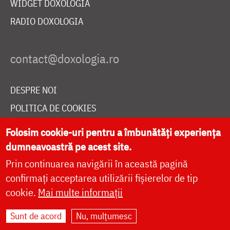
WIDGET DOXOLOGIA
RADIO DOXOLOGIA
DESPRE NOI
POLITICA DE COOKIES
DONEAZĂ ONLINE PENTRU CATEDRALA NAȚIONALĂ
Folosim cookie-uri pentru a îmbunătăți experiența
dumneavoastră pe acest site.
Prin continuarea navigării în această pagină
LIVE
confirmați acceptarea utilizării fișierelor de tip
cookie.
Mai multe informații
Site dezvoltat de
DOXOLOGIA MEDIA
,
Sunt de acord
Nu, mulțumesc
Arhiepiscopia Iașilor | ©
doxologia.ro