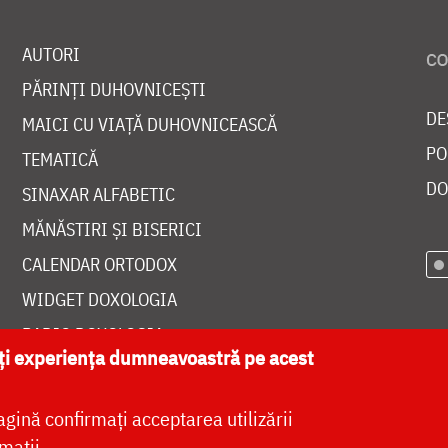
AUTORI
PĂRINȚI DUHOVNICEȘTI
DE
MAICI CU VIAȚĂ DUHOVNICEASCĂ
PO
TEMATICĂ
DO
SINAXAR ALFABETIC
MĂNĂSTIRI ȘI BISERICI
CALENDAR ORTODOX
WIDGET DOXOLOGIA
RADIO DOXOLOGIA
ăți experiența dumneavoastră pe acest
agină confirmați acceptarea utilizării
mații