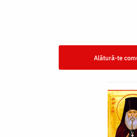
de
la
Optina
Alătură-te comu