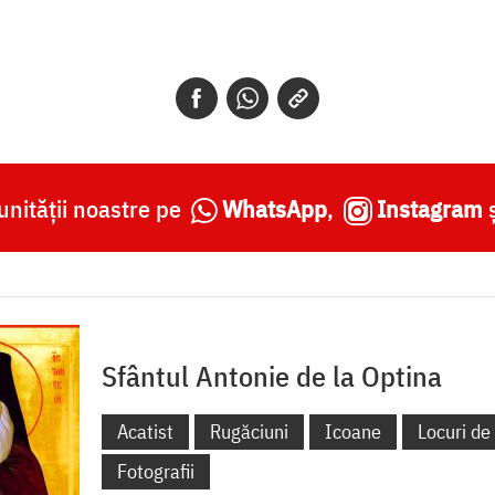
nității noastre pe
WhatsApp
,
Instagram
Sfântul Antonie de la Optina
Acatist
Rugăciuni
Icoane
Locuri de 
Fotografii