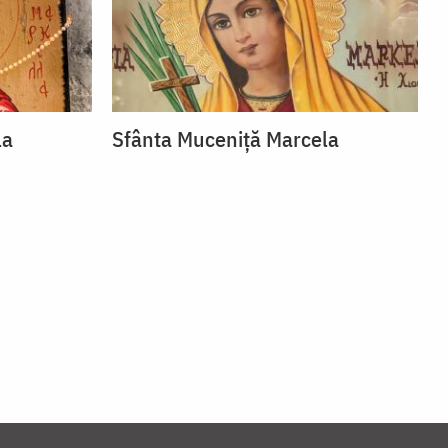
la
Sfânta Muceniță Marcela