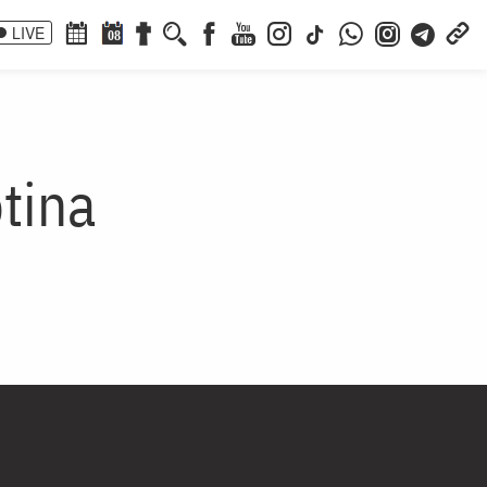
LIVE
08
tina