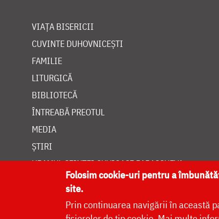
VIAȚA BISERICII
CUVINTE DUHOVNICEȘTI
FAMILIE
LITURGICĂ
BIBLIOTECĂ
ÎNTREABĂ PREOTUL
MEDIA
ȘTIRI
HRAMUL SFINTEI CUVIOASE PARASCHEVA
Folosim cookie-uri pentru a îmbunăt
site.
Prin continuarea navigării în această p
fișierelor de tip cookie.
Mai multe infor