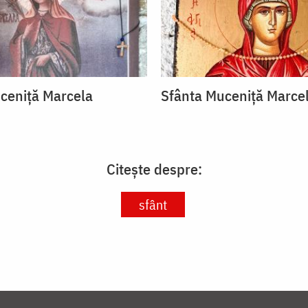
ceniță Marcela
Sfânta Muceniță Marce
Citește despre:
sfânt