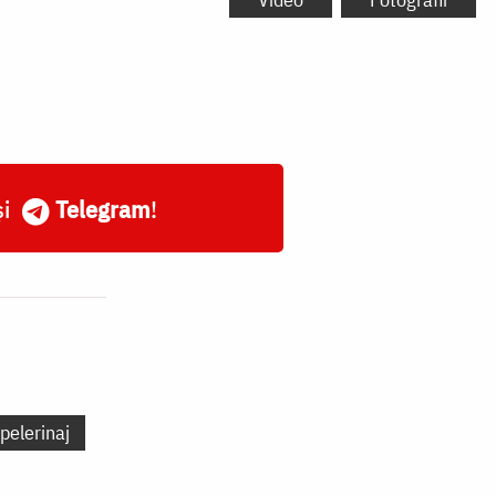
și
Telegram
!
pelerinaj