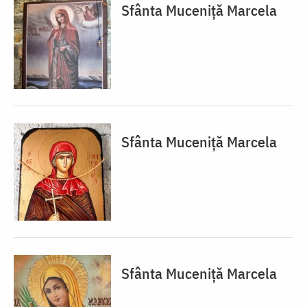
Sfânta Muceniță Marcela
Sfânta Muceniță Marcela
Sfânta Muceniță Marcela