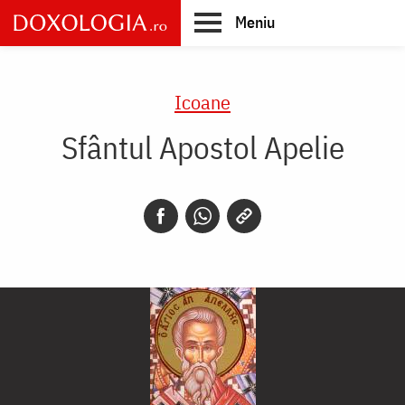
Skip
Meniu
to
main
Main
content
navigation
Icoane
Sfântul Apostol Apelie