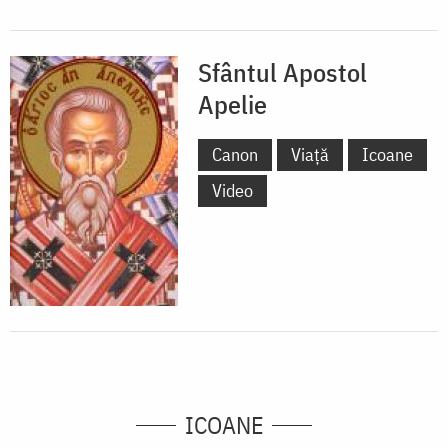
Sfântul Apostol
Apelie
Canon
Viață
Icoane
Video
ICOANE