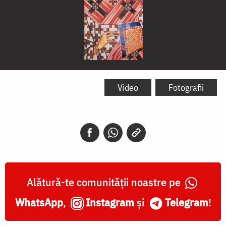
Sfântul
Apostol
Video
Fotografii
Apelie
Alătură-te comunității noastre pe
WhatsApp
,
Instagram
și
Telegram
!