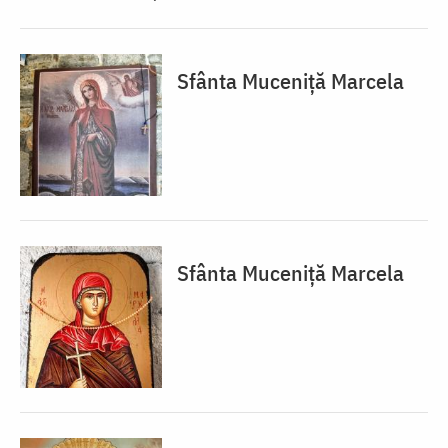
Sfânta Muceniță Marcela
Sfânta Muceniță Marcela