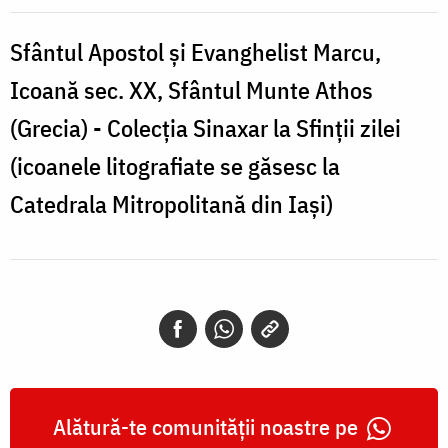
Evanghelist
Marcu
Sfântul Apostol și Evanghelist Marcu,
Icoană
Icoană sec. XX, Sfântul Munte Athos
sec.
(Grecia) - Colecția Sinaxar la Sfinții zilei
XX,
(icoanele litografiate se găsesc la
Sfântul
Catedrala Mitropolitană din Iași)
Munte
Athos
(Grecia)
-
Colecția
Sinaxar
Alătură-te comunității noastre pe
la