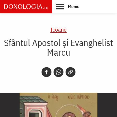
Skip
Meniu
to
main
Main
content
navigation
Icoane
Sfântul Apostol și Evanghelist
Marcu