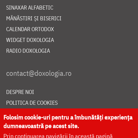
SINAXAR ALFABETIC
MĂNĂSTIRI ȘI BISERICI
CALENDAR ORTODOX
WIDGET DOXOLOGIA
RADIO DOXOLOGIA
DESPRE NOI
POLITICA DE COOKIES
DONEAZĂ ONLINE PENTRU CATEDRALA NAȚIONALĂ
Folosim cookie-uri pentru a îmbunătăți experiența
dumneavoastră pe acest site.
Prin continuarea navigării în această pagină
LIVE