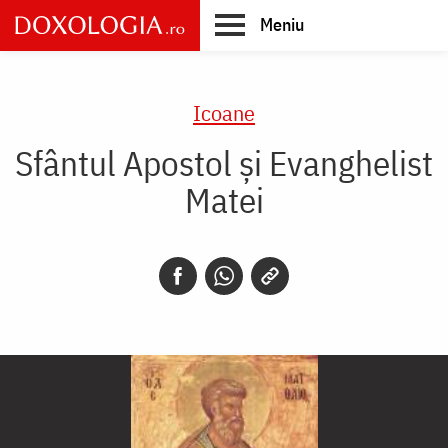
Skip
Meniu
to
main
Main
content
navigation
Icoane
Sfântul Apostol și Evanghelist
Matei