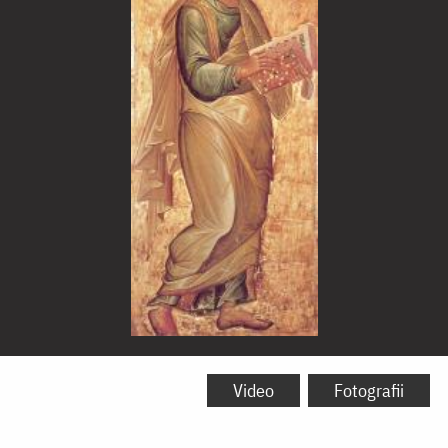
Sfântul
Apostol
Video
Fotografii
și