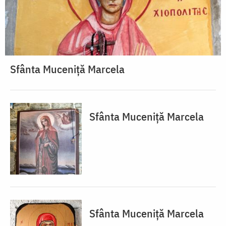
Sfânta Muceniță Marcela
Sfânta Muceniță Marcela
Sfânta Muceniță Marcela