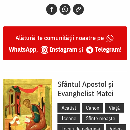
Evanghelist
Matei
Alătură-te comunității noastre pe
WhatsApp
,
Instagram
și
Telegram
!
Sfântul Apostol și
Evanghelist Matei
Acatist
Canon
Viață
Icoane
Sfinte moaște
Locuri de pelerinaj
Video