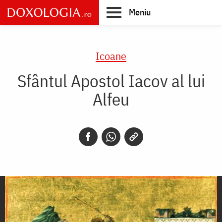
Skip
Meniu
to
main
Main
content
navigation
Icoane
Sfântul Apostol Iacov al lui
Alfeu