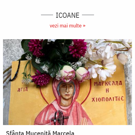
1613..
P.
ICOANE
337)
vezi mai multe »
Sfânta Muceniță Marcela