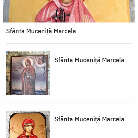
Sfânta Muceniță Marcela
Sfânta Muceniță Marcela
Sfânta Muceniță Marcela