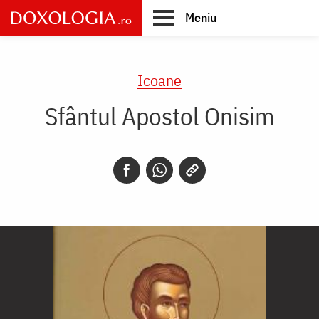
Skip
Meniu
to
main
Main
content
navigation
Icoane
Sfântul Apostol Onisim