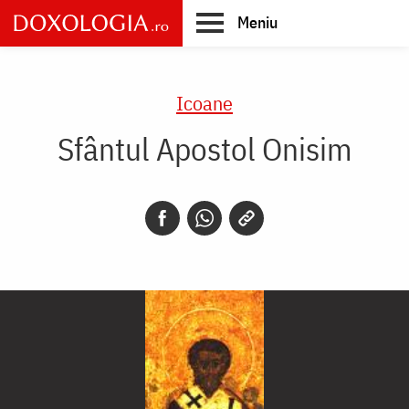
Skip
Meniu
to
main
Main
content
navigation
Icoane
Sfântul Apostol Onisim