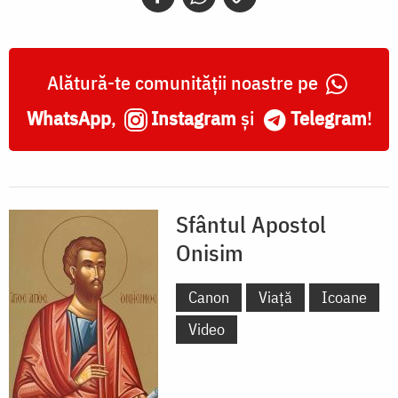
Alătură-te comunității noastre pe
WhatsApp
,
Instagram
și
Telegram
!
Sfântul Apostol
Onisim
Canon
Viață
Icoane
Video