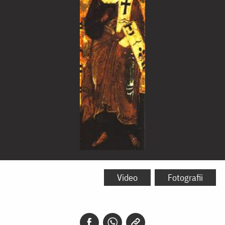
Sfântul
Apostol
Video
Fotografii
Onisim