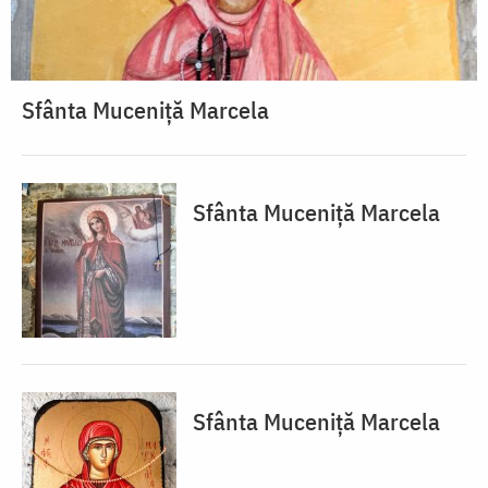
Sfânta Muceniță Marcela
Sfânta Muceniță Marcela
Sfânta Muceniță Marcela