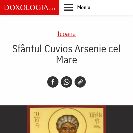
Skip
Meniu
to
main
Main
content
navigation
Icoane
Sfântul Cuvios Arsenie cel
Mare