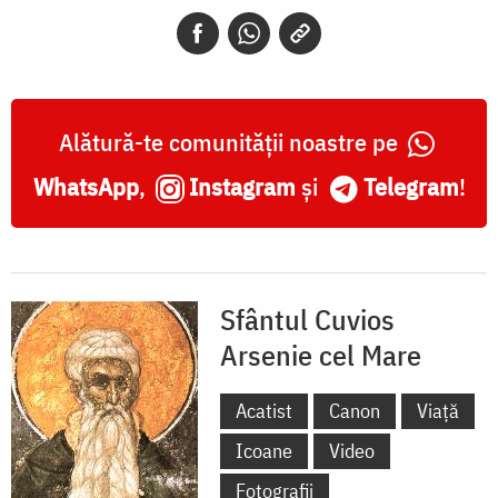
cel
Mare
Alătură-te comunității noastre pe
WhatsApp
,
Instagram
și
Telegram
!
Sfântul Cuvios
Arsenie cel Mare
Acatist
Canon
Viață
Icoane
Video
Fotografii