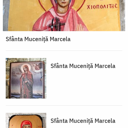
Sfânta Muceniță Marcela
Sfânta Muceniță Marcela
Sfânta Muceniță Marcela