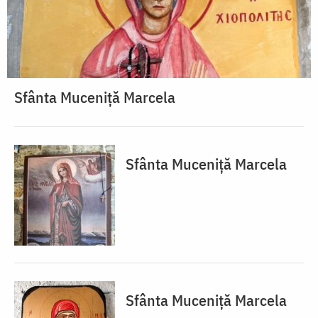
Sfânta Muceniță Marcela
Sfânta Muceniță Marcela
Sfânta Muceniță Marcela