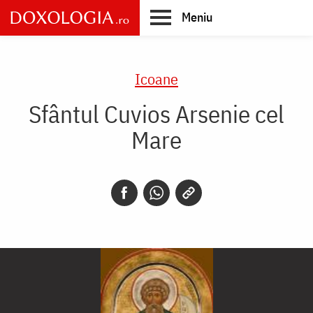
Skip
Meniu
to
main
Main
content
navigation
Icoane
Sfântul Cuvios Arsenie cel
Mare