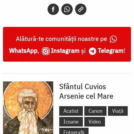
cel
Mare
Alătură-te comunității noastre pe
WhatsApp
,
Instagram
și
Telegram
!
Sfântul Cuvios
Arsenie cel Mare
Acatist
Canon
Viață
Icoane
Video
Fotografii