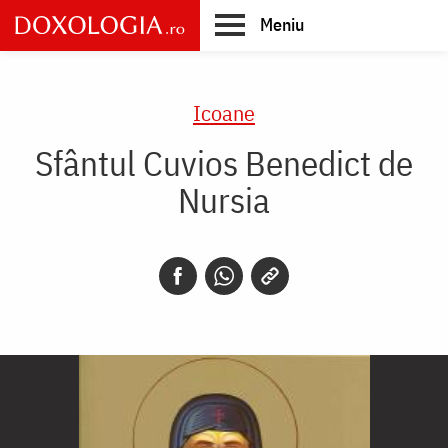
Skip
Meniu
to
main
Main
content
navigation
Icoane
Sfântul Cuvios Benedict de
Nursia