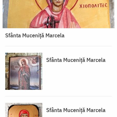
Sfânta Muceniță Marcela
Sfânta Muceniță Marcela
Sfânta Muceniță Marcela