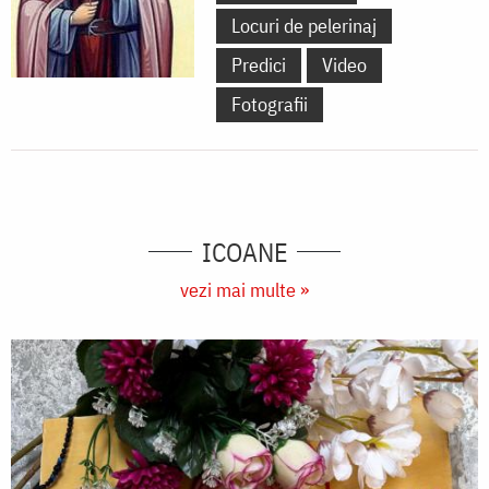
Locuri de pelerinaj
Predici
Video
Fotografii
ICOANE
vezi mai multe »