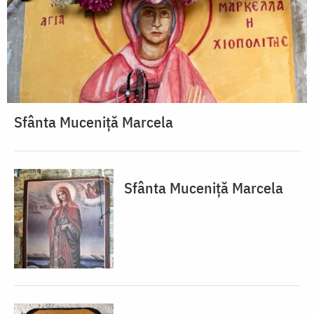
Sfânta Muceniță Marcela
Sfânta Muceniță Marcela