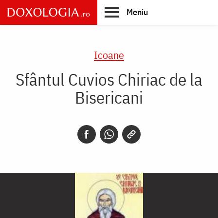
Skip
Meniu
to
main
Main
content
navigation
Icoane
Sfântul Cuvios Chiriac de la
Bisericani