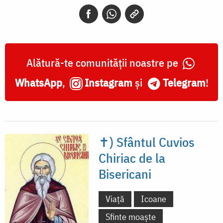
de
la
Bisericani
Alătură-te comunității noastre pe
WhatsApp
,
Instagram
și
Telegram
!
✝) Sfântul Cuvios
Chiriac de la
Bisericani
Viață
Icoane
Sfinte moaște