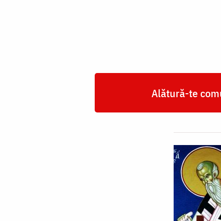
Emilian
Mărturisitorul
Alătură-te comu