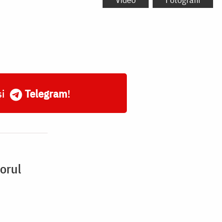
și
Telegram
!
orul