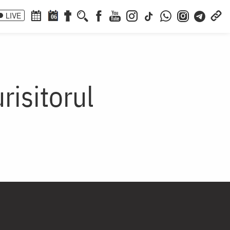
LIVE
06
risitorul