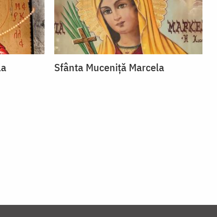
la
Sfânta Muceniță Marcela