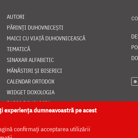
AUTORI
PĂRINȚI DUHOVNICEȘTI
DE
MAICI CU VIAȚĂ DUHOVNICEASCĂ
PO
TEMATICĂ
DO
SINAXAR ALFABETIC
MĂNĂSTIRI ȘI BISERICI
CALENDAR ORTODOX
WIDGET DOXOLOGIA
RADIO DOXOLOGIA
ăți experiența dumneavoastră pe acest
agină confirmați acceptarea utilizării
mații