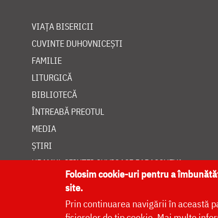
VIAȚA BISERICII
CUVINTE DUHOVNICEȘTI
FAMILIE
LITURGICĂ
BIBLIOTECĂ
ÎNTREABĂ PREOTUL
MEDIA
ȘTIRI
HRAMUL SFINTEI CUVIOASE PARASCHEVA
Folosim cookie-uri pentru a îmbunăt
site.
Prin continuarea navigării în această p
fișierelor de tip cookie.
Mai multe infor