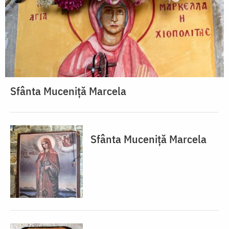
Sfânta Muceniță Marcela
Sfânta Muceniță Marcela