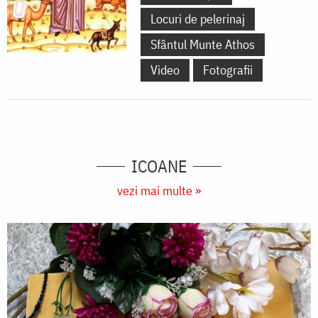
litografiate
Locuri de pelerinaj
se
Sfântul Munte Athos
găsesc
Video
Fotografii
la
Catedrala
Mitropolitană
din
ICOANE
Iași)
vezi mai multe »