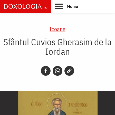
Skip
Meniu
to
main
Main
content
navigation
Icoane
Sfântul Cuvios Gherasim de la
Iordan