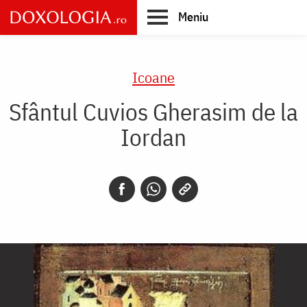
Skip
Meniu
to
main
Main
content
navigation
Icoane
Sfântul Cuvios Gherasim de la
Iordan