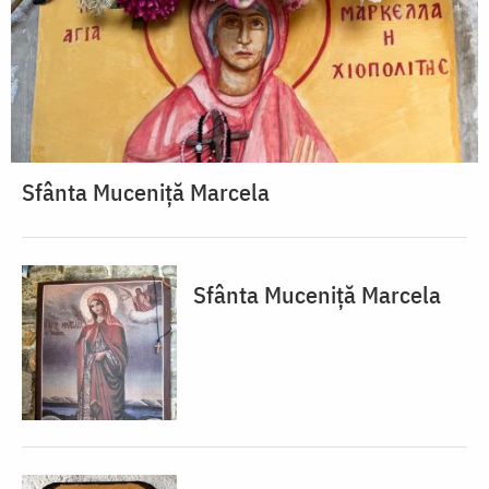
Sfânta Muceniță Marcela
Sfânta Muceniță Marcela