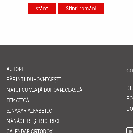
sfânt
Sfinți români
AUTORI
PĂRINȚI DUHOVNICEȘTI
DE
MAICI CU VIAȚĂ DUHOVNICEASCĂ
PO
TEMATICĂ
DO
SINAXAR ALFABETIC
MĂNĂSTIRI ȘI BISERICI
CALENDAR ORTODOX