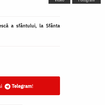
scă a sfântului, la Sfânta
și
Telegram
!