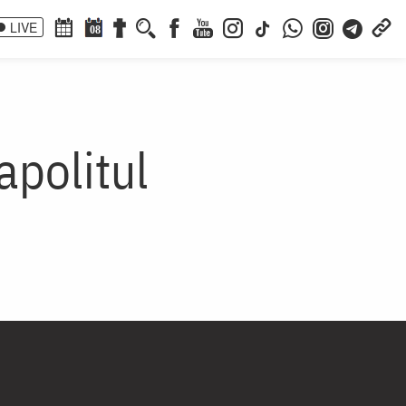
LIVE
08
apolitul