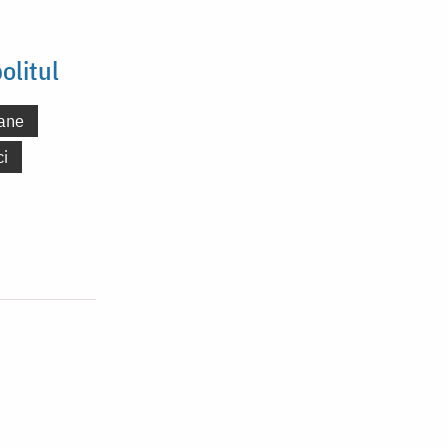
olitul
ane
ci