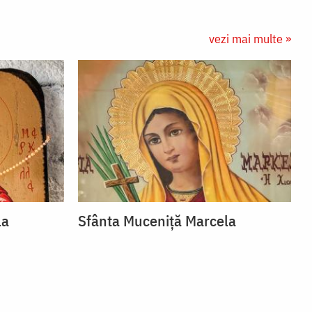
vezi mai multe »
la
Sfânta Muceniță Marcela