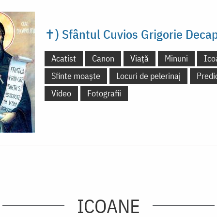
✝) Sfântul Cuvios Grigorie Decap
Acatist
Canon
Viață
Minuni
Ico
Sfinte moaște
Locuri de pelerinaj
Predi
Video
Fotografii
ICOANE