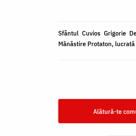
Grigorie
Decapolitul
-
Cea
Sfântul Cuvios Grigorie D
mai
Mănăstire Protaton, lucrată
veche
reprezentare
în
frescă
a
sfântului,
Alătură-te comu
la
Sfânta