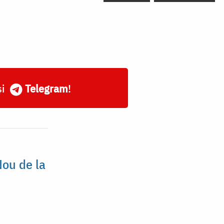
și
Telegram
!
Nou de la