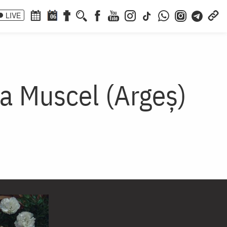
LIVE
06
la Muscel (Argeș)