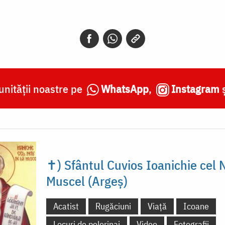
nității noastre pe
WhatsApp
,
Instagram
✝) Sfântul Cuvios Ioanichie cel 
Muscel (Argeș)
Acatist
Rugăciuni
Viață
Icoane
Locuri de pelerinaj
Video
Fotografii