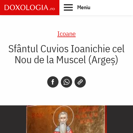
Skip
Meniu
to
main
Main
content
navigation
Icoane
Sfântul Cuvios Ioanichie cel
Nou de la Muscel (Argeș)