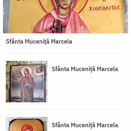
Sfânta Muceniță Marcela
Sfânta Muceniță Marcela
Sfânta Muceniță Marcela