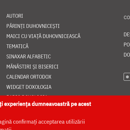
AUTORI
PĂRINȚI DUHOVNICEȘTI
DE
MAICI CU VIAȚĂ DUHOVNICEASCĂ
PO
TEMATICĂ
DO
SINAXAR ALFABETIC
MĂNĂSTIRI ȘI BISERICI
CALENDAR ORTODOX
WIDGET DOXOLOGIA
RADIO DOXOLOGIA
ăți experiența dumneavoastră pe acest
agină confirmați acceptarea utilizării
mații