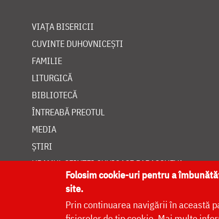
VIAȚA BISERICII
CUVINTE DUHOVNICEȘTI
FAMILIE
LITURGICĂ
BIBLIOTECĂ
ÎNTREABĂ PREOTUL
MEDIA
ȘTIRI
HRAMUL SFINTEI CUVIOASE PARASCHEVA
Folosim cookie-uri pentru a îmbunăt
site.
Prin continuarea navigării în această p
fișierelor de tip cookie.
Mai multe infor