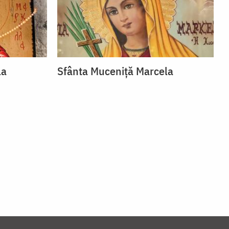
la
Sfânta Muceniță Marcela