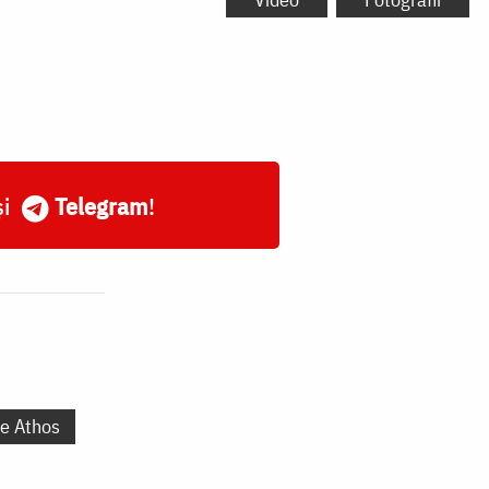
și
Telegram
!
te Athos