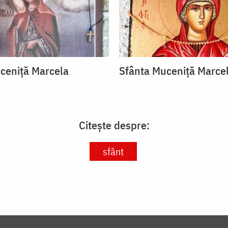
ceniță Marcela
Sfânta Muceniță Marce
Citește despre:
sfânt