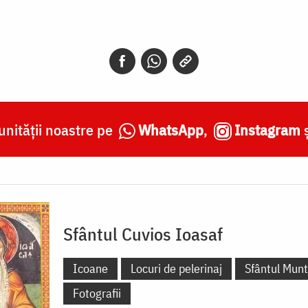
nității noastre pe
WhatsApp
,
Instagram
Sfântul Cuvios Ioasaf
Icoane
Locuri de pelerinaj
Sfântul Mun
Fotografii