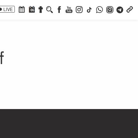
LIVE
06
f