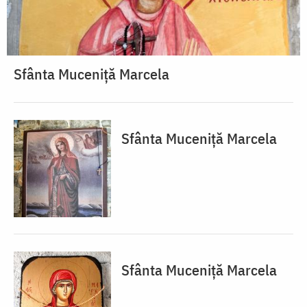
Sfânta Muceniță Marcela
Sfânta Muceniță Marcela
Sfânta Muceniță Marcela