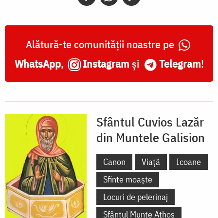
sec.
XX,
Grecia,
Alătură-te comunității noastre pe
Colecția
WhatsApp
,
Instagram
și
Telegram
!
Sinaxar
la
Sfinții
Sfântul Cuvios Lazăr
zilei
din Muntele Galision
(icoanele
litografiate
Canon
Viață
Icoane
se
Sfinte moaște
găsesc
Locuri de pelerinaj
la
Sfântul Munte Athos