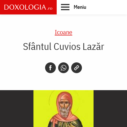
Skip
Meniu
to
main
Main
content
navigation
Icoane
Sfântul Cuvios Lazăr