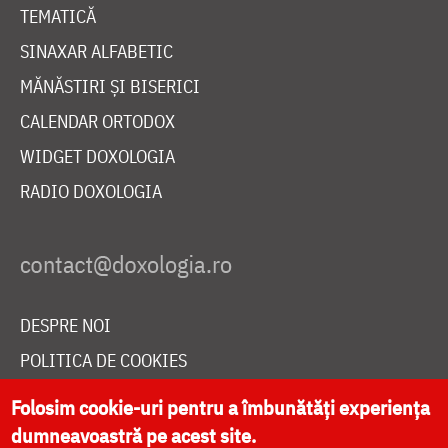
TEMATICĂ
SINAXAR ALFABETIC
MĂNĂSTIRI ȘI BISERICI
CALENDAR ORTODOX
WIDGET DOXOLOGIA
RADIO DOXOLOGIA
DESPRE NOI
POLITICA DE COOKIES
DONEAZĂ ONLINE PENTRU CATEDRALA NAȚIONALĂ
Folosim cookie-uri pentru a îmbunătăți experiența
dumneavoastră pe acest site.