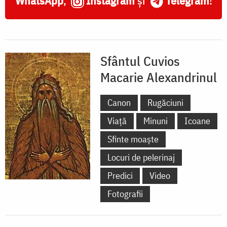
WhatsApp
,
Instagram
și
Telegram
!
Sfântul Cuvios
Macarie Alexandrinul
Canon
Rugăciuni
Viață
Minuni
Icoane
Sfinte moaște
Locuri de pelerinaj
Predici
Video
Fotografii