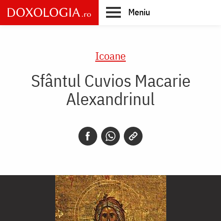
Skip
Meniu
to
main
Main
content
navigation
Icoane
Sfântul Cuvios Macarie
Alexandrinul