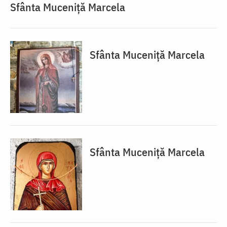
Sfânta Muceniță Marcela
Sfânta Muceniță Marcela
Sfânta Muceniță Marcela