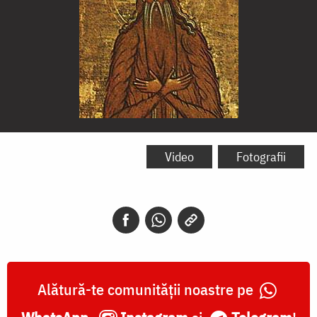
Sfântul
Cuvios
Video
Fotografii
Macarie
Alexandrinul
Alătură-te comunității noastre pe