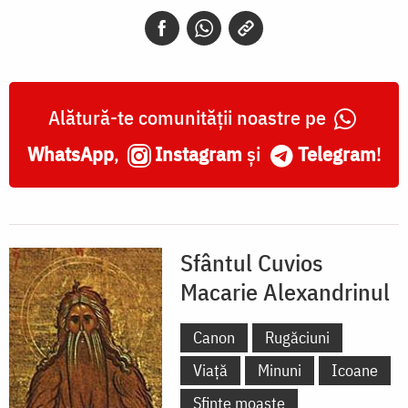
Alexandrinul
Alătură-te comunității noastre pe
WhatsApp
,
Instagram
și
Telegram
!
Sfântul Cuvios
Macarie Alexandrinul
Canon
Rugăciuni
Viață
Minuni
Icoane
Sfinte moaște