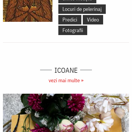
Locuri de pelerinaj
Predici
Video
Fotografii
ICOANE
vezi mai multe »