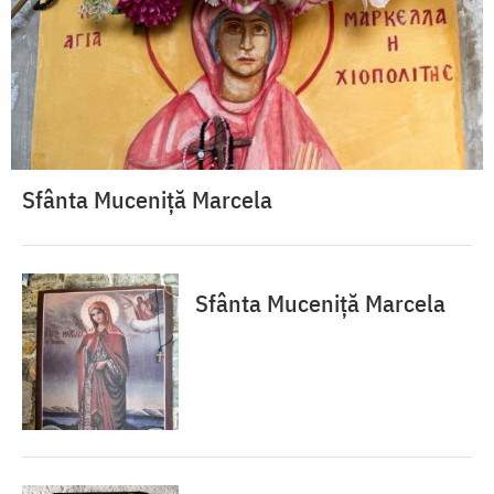
Sfânta Muceniță Marcela
Sfânta Muceniță Marcela