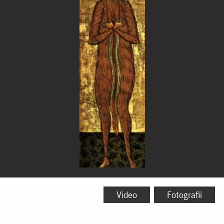
Sfântul
Cuvios
Video
Fotografii
Macarie