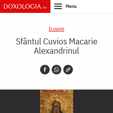
Skip
Meniu
to
main
Main
content
navigation
Icoane
Sfântul Cuvios Macarie
Alexandrinul