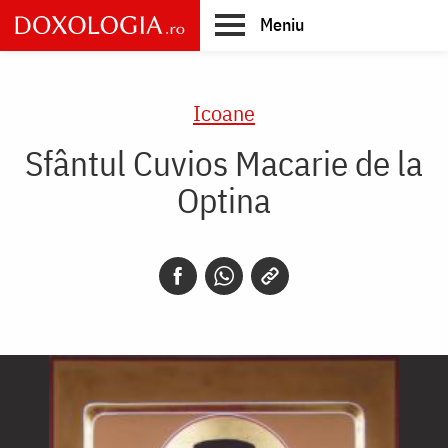
Skip
Meniu
to
main
Main
content
navigation
Icoane
Sfântul Cuvios Macarie de la
Optina