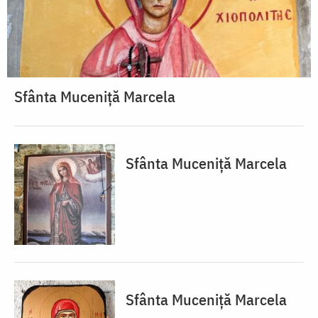
Sfânta Muceniță Marcela
Sfânta Muceniță Marcela
Sfânta Muceniță Marcela