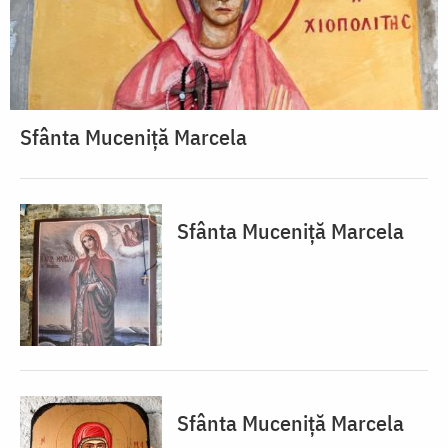
Sfânta Muceniță Marcela
Sfânta Muceniță Marcela
Sfânta Muceniță Marcela