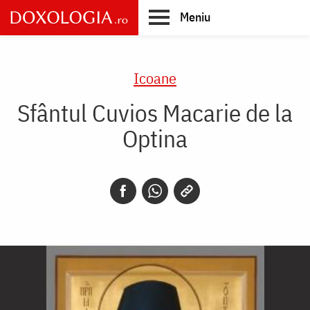
Skip
Meniu
to
main
Main
content
navigation
Icoane
Sfântul Cuvios Macarie de la
Optina