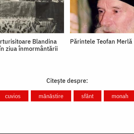
rturisitoare Blandina
Părintele Teofan Merlă
 în ziua înmormântării
Citește despre:
cuvios
mănăstire
sfânt
monah