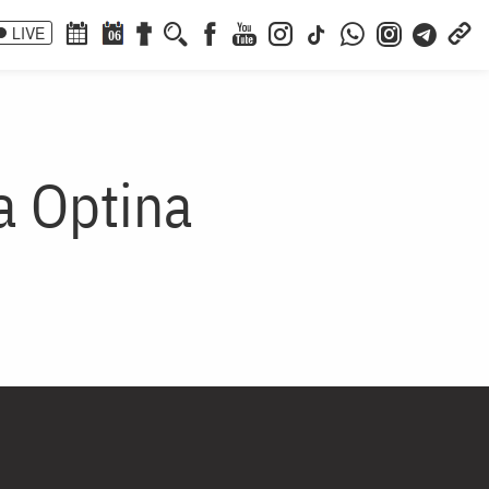
LIVE
06
a Optina