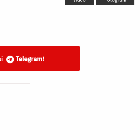
și
Telegram
!