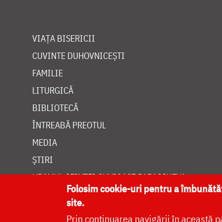
VIAȚA BISERICII
CUVINTE DUHOVNICEȘTI
FAMILIE
LITURGICĂ
BIBLIOTECĂ
ÎNTREABĂ PREOTUL
MEDIA
ȘTIRI
HRAMUL SFINTEI CUVIOASE PARASCHEVA
Folosim cookie-uri pentru a îmbunăt
site.
Prin continuarea navigării în această p