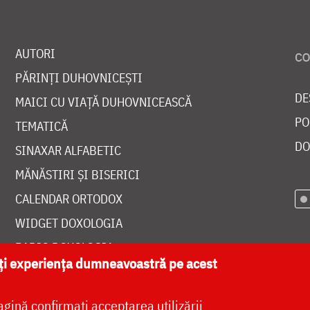
AUTORI
PĂRINȚI DUHOVNICEȘTI
DE
MAICI CU VIAȚĂ DUHOVNICEASCĂ
PO
TEMATICĂ
DO
SINAXAR ALFABETIC
MĂNĂSTIRI ȘI BISERICI
CALENDAR ORTODOX
WIDGET DOXOLOGIA
RADIO DOXOLOGIA
ăți experiența dumneavoastră pe acest
agină confirmați acceptarea utilizării