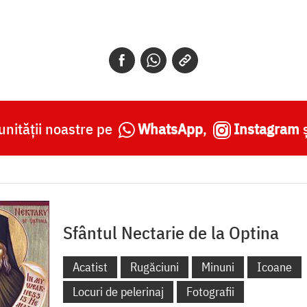
nității noastre pe
WhatsApp
,
Instagram
Sfântul Nectarie de la Optina
Acatist
Rugăciuni
Minuni
Icoane
Locuri de pelerinaj
Fotografii