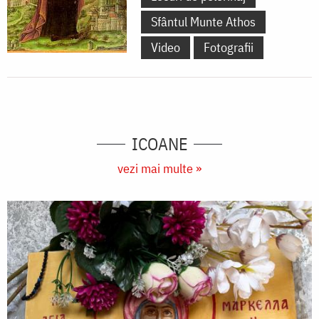
Sfântul Munte Athos
Video
Fotografii
ICOANE
vezi mai multe »