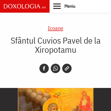
Skip
Meniu
to
main
Main
content
navigation
Icoane
Sfântul Cuvios Pavel de la
Xiropotamu