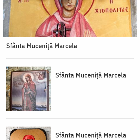
Sfânta Muceniță Marcela
Sfânta Muceniță Marcela
Sfânta Muceniță Marcela